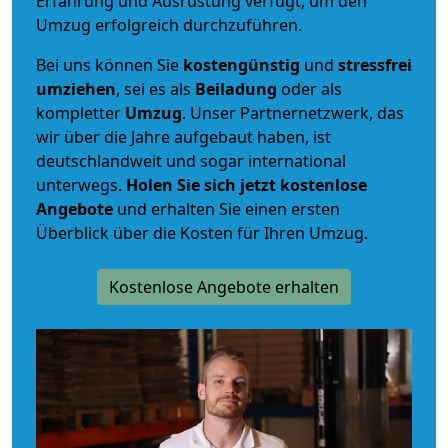
Erfahrung und Ausrüstung verfügt, um den
Umzug erfolgreich durchzuführen.
Bei uns können Sie
kostengünstig
und
stressfrei
umziehen
, sei es als
Beiladung
oder als
kompletter
Umzug
. Unser Partnernetzwerk, das
wir über die Jahre aufgebaut haben, ist
deutschlandweit und sogar international
unterwegs.
Holen Sie sich jetzt kostenlose
Angebote
und erhalten Sie einen ersten
Überblick über die Kosten für Ihren Umzug.
Kostenlose Angebote erhalten