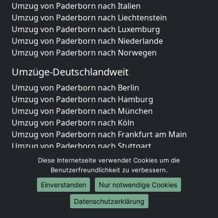
Umzug von Paderborn nach Italien
Umzug von Paderborn nach Liechtenstein
Umzug von Paderborn nach Luxemburg
Umzug von Paderborn nach Niederlande
Umzug von Paderborn nach Norwegen
Umzüge-Deutschlandweit
Umzug von Paderborn nach Berlin
Umzug von Paderborn nach Hamburg
Umzug von Paderborn nach München
Umzug von Paderborn nach Köln
Umzug von Paderborn nach Frankfurt am Main
Umzug von Paderborn nach Stuttgart
Umzug von Paderborn nach Düsseldorf
Diese Internetseite verwendet Cookies um die
Umzug von Paderborn nach Leipzig
Benutzerfreundlichkeit zu verbessern.
Umzug von Paderborn nach Dortmund
Einverstanden
Nur notwendige Cookies
Umzug von Paderborn nach Essen
Datenschutzerklärung
Umzug von Paderborn nach Bremen
Umzug von Paderborn nach Dresden