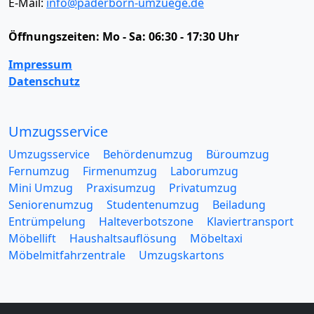
E-Mail:
info@paderborn-umzuege.de
Öffnungszeiten:
Mo - Sa: 06:30 - 17:30 Uhr
Impressum
Datenschutz
Umzugsservice
Umzugsservice
Behördenumzug
Büroumzug
Fernumzug
Firmenumzug
Laborumzug
Mini Umzug
Praxisumzug
Privatumzug
Seniorenumzug
Studentenumzug
Beiladung
Entrümpelung
Halteverbotszone
Klaviertransport
Möbellift
Haushaltsauflösung
Möbeltaxi
Möbelmitfahrzentrale
Umzugskartons