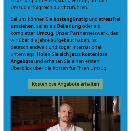
Erfahrung und Ausrüstung verfügt, um den
Umzug erfolgreich durchzuführen.
Bei uns können Sie
kostengünstig
und
stressfrei
umziehen
, sei es als
Beiladung
oder als
kompletter
Umzug
. Unser Partnernetzwerk, das
wir über die Jahre aufgebaut haben, ist
deutschlandweit und sogar international
unterwegs.
Holen Sie sich jetzt kostenlose
Angebote
und erhalten Sie einen ersten
Überblick über die Kosten für Ihren Umzug.
Kostenlose Angebote erhalten