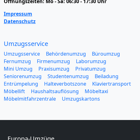
Öffnungszeiten:
Mo - Sa: 06:30 - 17:30 Uhr
Impressum
Datenschutz
Umzugsservice
Umzugsservice
Behördenumzug
Büroumzug
Fernumzug
Firmenumzug
Laborumzug
Mini Umzug
Praxisumzug
Privatumzug
Seniorenumzug
Studentenumzug
Beiladung
Entrümpelung
Halteverbotszone
Klaviertransport
Möbellift
Haushaltsauflösung
Möbeltaxi
Möbelmitfahrzentrale
Umzugskartons
Europa-Umzüge