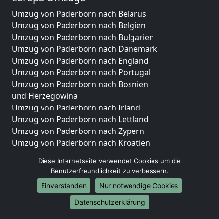
Umzug von Paderborn nach Belarus
Umzug von Paderborn nach Belgien
Umzug von Paderborn nach Bulgarien
Umzug von Paderborn nach Dänemark
Umzug von Paderborn nach England
Umzug von Paderborn nach Portugal
Umzug von Paderborn nach Bosnien
und Herzegowina
Umzug von Paderborn nach Irland
Umzug von Paderborn nach Lettland
Umzug von Paderborn nach Zypern
Umzug von Paderborn nach Kroatien
Umzug von Paderborn nach Estland
Diese Internetseite verwendet Cookies um die
Umzug von Paderborn nach Finnland
Benutzerfreundlichkeit zu verbessern.
Umzug von Paderborn nach Frankreich
Einverstanden
Nur notwendige Cookies
Umzug von Paderborn nach Griechenland
Umzug von Paderborn nach Italien
Datenschutzerklärung
Umzug von Paderborn nach Liechtenstein