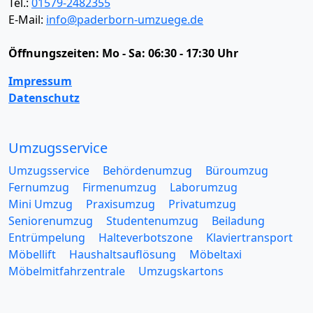
Tel.:
01579-2482355
E-Mail:
info@paderborn-umzuege.de
Öffnungszeiten:
Mo - Sa: 06:30 - 17:30 Uhr
Impressum
Datenschutz
Umzugsservice
Umzugsservice
Behördenumzug
Büroumzug
Fernumzug
Firmenumzug
Laborumzug
Mini Umzug
Praxisumzug
Privatumzug
Seniorenumzug
Studentenumzug
Beiladung
Entrümpelung
Halteverbotszone
Klaviertransport
Möbellift
Haushaltsauflösung
Möbeltaxi
Möbelmitfahrzentrale
Umzugskartons