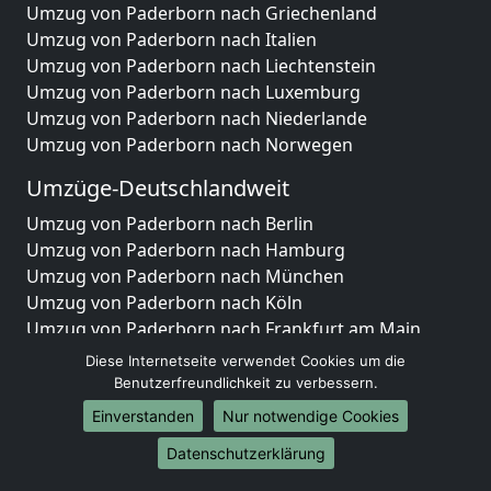
Umzug von Paderborn nach Griechenland
Umzug von Paderborn nach Italien
Umzug von Paderborn nach Liechtenstein
Umzug von Paderborn nach Luxemburg
Umzug von Paderborn nach Niederlande
Umzug von Paderborn nach Norwegen
Umzüge-Deutschlandweit
Umzug von Paderborn nach Berlin
Umzug von Paderborn nach Hamburg
Umzug von Paderborn nach München
Umzug von Paderborn nach Köln
Umzug von Paderborn nach Frankfurt am Main
Umzug von Paderborn nach Stuttgart
Diese Internetseite verwendet Cookies um die
Umzug von Paderborn nach Düsseldorf
Benutzerfreundlichkeit zu verbessern.
Umzug von Paderborn nach Leipzig
Einverstanden
Nur notwendige Cookies
Umzug von Paderborn nach Dortmund
Datenschutzerklärung
Umzug von Paderborn nach Essen
Umzug von Paderborn nach Bremen