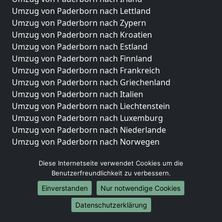
Umzug von Paderborn nach Lettland
Umzug von Paderborn nach Zypern
Umzug von Paderborn nach Kroatien
Umzug von Paderborn nach Estland
Umzug von Paderborn nach Finnland
Umzug von Paderborn nach Frankreich
Umzug von Paderborn nach Griechenland
Umzug von Paderborn nach Italien
Umzug von Paderborn nach Liechtenstein
Umzug von Paderborn nach Luxemburg
Umzug von Paderborn nach Niederlande
Umzug von Paderborn nach Norwegen
Umzüge-Deutschlandweit
Diese Internetseite verwendet Cookies um die
Benutzerfreundlichkeit zu verbessern.
Umzug von Paderborn nach Berlin
Umzug von Paderborn nach Hamburg
Einverstanden
Nur notwendige Cookies
Umzug von Paderborn nach München
Datenschutzerklärung
Umzug von Paderborn nach Köln