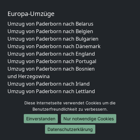
Europa-Umzüge
Umzug von Paderborn nach Belarus
Umzug von Paderborn nach Belgien
Umzug von Paderborn nach Bulgarien
Umzug von Paderborn nach Dänemark
Umzug von Paderborn nach England
Umzug von Paderborn nach Portugal
Umzug von Paderborn nach Bosnien
und Herzegowina
Umzug von Paderborn nach Irland
Umzug von Paderborn nach Lettland
Umzug von Paderborn nach Zypern
Diese Internetseite verwendet Cookies um die
Umzug von Paderborn nach Kroatien
Benutzerfreundlichkeit zu verbessern.
Umzug von Paderborn nach Estland
Einverstanden
Nur notwendige Cookies
Umzug von Paderborn nach Finnland
Umzug von Paderborn nach Frankreich
Datenschutzerklärung
Umzug von Paderborn nach Griechenland