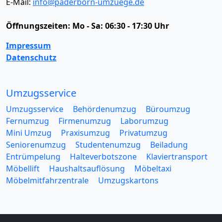
E-Mail:
info@paderborn-umzuege.de
Öffnungszeiten:
Mo - Sa: 06:30 - 17:30 Uhr
Impressum
Datenschutz
Umzugsservice
Umzugsservice
Behördenumzug
Büroumzug
Fernumzug
Firmenumzug
Laborumzug
Mini Umzug
Praxisumzug
Privatumzug
Seniorenumzug
Studentenumzug
Beiladung
Entrümpelung
Halteverbotszone
Klaviertransport
Möbellift
Haushaltsauflösung
Möbeltaxi
Möbelmitfahrzentrale
Umzugskartons