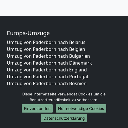
Europa-Umzüge
Umzug von Paderborn nach Belarus
Umzug von Paderborn nach Belgien
Umzug von Paderborn nach Bulgarien
Umzug von Paderborn nach Dänemark
Umzug von Paderborn nach England
Umzug von Paderborn nach Portugal
Umzug von Paderborn nach Bosnien
und Herzegowina
Diese Internetseite verwendet Cookies um die
Umzug von Paderborn nach Irland
Benutzerfreundlichkeit zu verbessern.
Umzug von Paderborn nach Lettland
Einverstanden
Nur notwendige Cookies
Umzug von Paderborn nach Zypern
Umzug von Paderborn nach Kroatien
Datenschutzerklärung
Umzug von Paderborn nach Estland