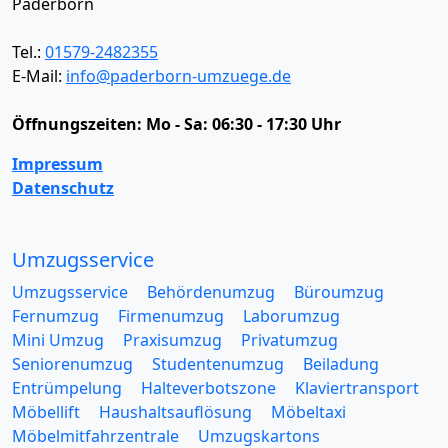
Paderborn
Tel.:
01579-2482355
E-Mail:
info@paderborn-umzuege.de
Öffnungszeiten:
Mo - Sa: 06:30 - 17:30 Uhr
Impressum
Datenschutz
Umzugsservice
Umzugsservice
Behördenumzug
Büroumzug
Fernumzug
Firmenumzug
Laborumzug
Mini Umzug
Praxisumzug
Privatumzug
Seniorenumzug
Studentenumzug
Beiladung
Entrümpelung
Halteverbotszone
Klaviertransport
Möbellift
Haushaltsauflösung
Möbeltaxi
Möbelmitfahrzentrale
Umzugskartons