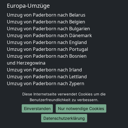
Europa-Umzüge
Umzug von Paderborn nach Belarus
Umzug von Paderborn nach Belgien
Umzug von Paderborn nach Bulgarien
Umzug von Paderborn nach Dänemark
Umzug von Paderborn nach England
Umzug von Paderborn nach Portugal
Umzug von Paderborn nach Bosnien
und Herzegowina
Umzug von Paderborn nach Irland
Umzug von Paderborn nach Lettland
Umzug von Paderborn nach Zypern
Umzug von Paderborn nach Kroatien
Diese Internetseite verwendet Cookies um die
Umzug von Paderborn nach Estland
Benutzerfreundlichkeit zu verbessern.
Umzug von Paderborn nach Finnland
Einverstanden
Nur notwendige Cookies
Umzug von Paderborn nach Frankreich
Umzug von Paderborn nach Griechenland
Datenschutzerklärung
Umzug von Paderborn nach Italien