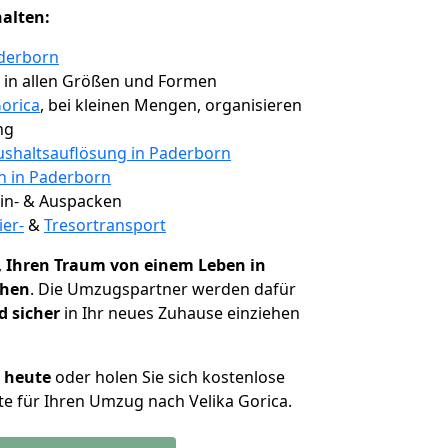
halten:
aderborn
, in allen Größen und Formen
Gorica
, bei kleinen Mengen, organisieren
ng
shaltsauflösung in Paderborn
en in Paderborn
 Ein- & Auspacken
ier-
&
Tresortransport
,
Ihren Traum von einem Leben in
chen
. Die Umzugspartner werden dafür
d sicher
in Ihr neues Zuhause einziehen
h heute
oder holen Sie sich kostenlose
e für Ihren Umzug nach Velika Gorica.