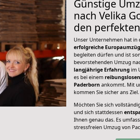
Günstige Umz
nach Velika Go
den perfekte
Unser Unternehmen hat in
erfolgreiche Europaumzü
begleiten dürfen und ist so
bevorstehenden Umzug nach
langjährige Erfahrung
im 
es bei einem
reibungslosen
Paderborn
ankommt. Mit u
kommen Sie sicher ans Ziel.
Möchten Sie sich vollständ
und sich stattdessen
entsp
Ihnen genau das. Es umfasst 
stressfreien Umzug von Pad