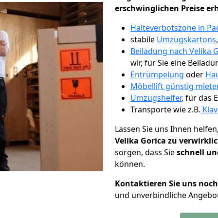
erschwinglichen Preise er
Halteverbotszone in P
stabile
Umzugskartons
Beiladung nach Velika 
wir, für Sie eine Beiladu
Entrümpelung
oder
Hau
Möbellift günstig miet
Umzugshelfer
, für das
Transporte wie z.B.
Klav
Lassen Sie uns Ihnen helfen
Velika Gorica zu verwirkli
sorgen, dass Sie
schnell un
können.
Kontaktieren Sie uns noc
und unverbindliche Angebot