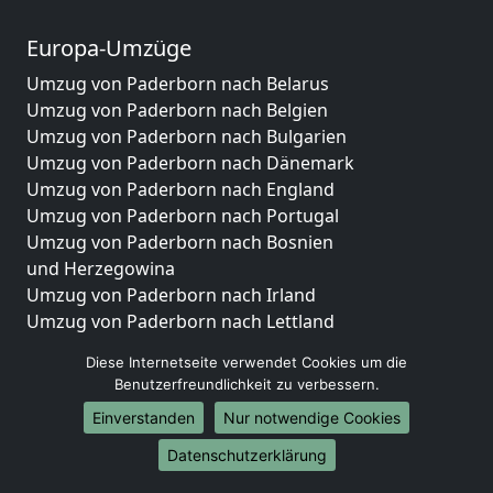
Europa-Umzüge
Umzug von Paderborn nach Belarus
Umzug von Paderborn nach Belgien
Umzug von Paderborn nach Bulgarien
Umzug von Paderborn nach Dänemark
Umzug von Paderborn nach England
Umzug von Paderborn nach Portugal
Umzug von Paderborn nach Bosnien
und Herzegowina
Umzug von Paderborn nach Irland
Umzug von Paderborn nach Lettland
Umzug von Paderborn nach Zypern
Diese Internetseite verwendet Cookies um die
Umzug von Paderborn nach Kroatien
Benutzerfreundlichkeit zu verbessern.
Umzug von Paderborn nach Estland
Einverstanden
Nur notwendige Cookies
Umzug von Paderborn nach Finnland
Umzug von Paderborn nach Frankreich
Datenschutzerklärung
Umzug von Paderborn nach Griechenland