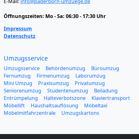
E-Mail:
info@paderborn-umzuege.de
Öffnungszeiten:
Mo - Sa: 06:30 - 17:30 Uhr
Impressum
Datenschutz
Umzugsservice
Umzugsservice
Behördenumzug
Büroumzug
Fernumzug
Firmenumzug
Laborumzug
Mini Umzug
Praxisumzug
Privatumzug
Seniorenumzug
Studentenumzug
Beiladung
Entrümpelung
Halteverbotszone
Klaviertransport
Möbellift
Haushaltsauflösung
Möbeltaxi
Möbelmitfahrzentrale
Umzugskartons