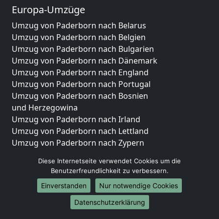
Europa-Umzüge
Umzug von Paderborn nach Belarus
Umzug von Paderborn nach Belgien
Umzug von Paderborn nach Bulgarien
Umzug von Paderborn nach Dänemark
Umzug von Paderborn nach England
Umzug von Paderborn nach Portugal
Umzug von Paderborn nach Bosnien
und Herzegowina
Umzug von Paderborn nach Irland
Umzug von Paderborn nach Lettland
Umzug von Paderborn nach Zypern
Umzug von Paderborn nach Kroatien
Diese Internetseite verwendet Cookies um die
Umzug von Paderborn nach Estland
Benutzerfreundlichkeit zu verbessern.
Umzug von Paderborn nach Finnland
Einverstanden
Nur notwendige Cookies
Umzug von Paderborn nach Frankreich
Umzug von Paderborn nach Griechenland
Datenschutzerklärung
Umzug von Paderborn nach Italien