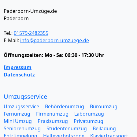
Paderborn-Umzüge.de
Paderborn
Tel.:
01579-2482355
E-Mail:
info@paderborn-umzuege.de
Öffnungszeiten:
Mo - Sa: 06:30 - 17:30 Uhr
Impressum
Datenschutz
Umzugsservice
Umzugsservice
Behördenumzug
Büroumzug
Fernumzug
Firmenumzug
Laborumzug
Mini Umzug
Praxisumzug
Privatumzug
Seniorenumzug
Studentenumzug
Beiladung
Entrümpelung
Halteverbotszone
Klaviertransport