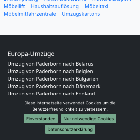
Möbellift
Haushaltsauflösung
Möbeltaxi
Möbelmitfahrzentrale
Umzugskartons
Europa-Umzüge
Umzug von Paderborn nach Belarus
Umzug von Paderborn nach Belgien
Umzug von Paderborn nach Bulgarien
Umzug von Paderborn nach Dänemark
Umzug von Paderborn nach England
Umzug von Paderborn nach Portugal
Diese Internetseite verwendet Cookies um die
Umzug von Paderborn nach Bosnien
Benutzerfreundlichkeit zu verbessern.
und Herzegowina
Einverstanden
Nur notwendige Cookies
Umzug von Paderborn nach Irland
Datenschutzerklärung
Umzug von Paderborn nach Lettland
Umzug von Paderborn nach Zypern