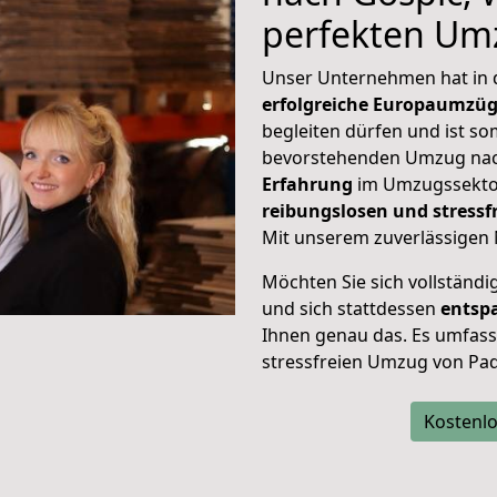
perfekten Um
Unser Unternehmen hat in
erfolgreiche Europaumzü
begleiten dürfen und ist so
bevorstehenden Umzug nac
Erfahrung
im Umzugssektor
reibungslosen und stress
Mit unserem zuverlässigen 
Möchten Sie sich vollständ
und sich stattdessen
entsp
Ihnen genau das. Es umfasst 
stressfreien Umzug von Pa
Kostenlo