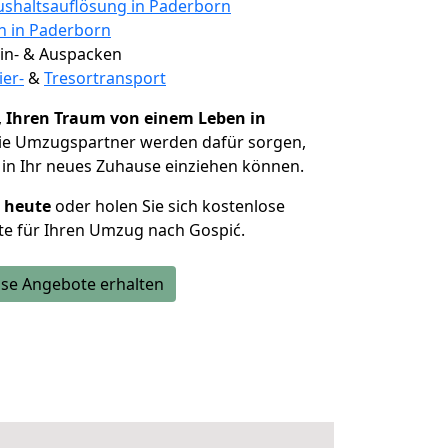
shaltsauflösung in Paderborn
en in Paderborn
 Ein- & Auspacken
ier-
&
Tresortransport
,
Ihren Traum von einem Leben in
Die Umzugspartner werden dafür sorgen,
in Ihr neues Zuhause einziehen können.
h heute
oder holen Sie sich kostenlose
te für Ihren Umzug nach Gospić.
se Angebote erhalten