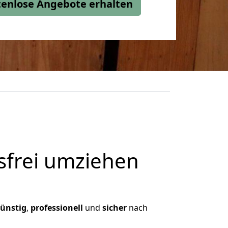
stenlose Angebote erhalten
frei umziehen
ünstig
,
professionell
und
sicher
nach