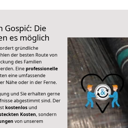
h Gospić: Die
n es möglich
ordert gründliche
hlen der besten Route von
ackung des Familien
 werden. Eine
professionelle
eten eine umfassende
er Nähe oder in der Ferne.
gung und Sie erhalten gerne
rfnisse abgestimmt sind. Der
ist
kostenlos
und
steckten Kosten
, sondern
tungen
von unserem