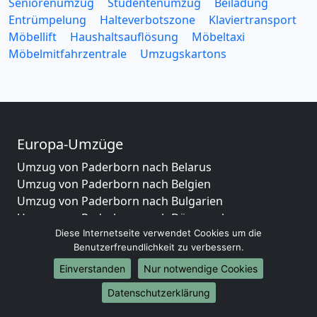
Seniorenumzug
Studentenumzug
Beiladung
Entrümpelung
Halteverbotszone
Klaviertransport
Möbellift
Haushaltsauflösung
Möbeltaxi
Möbelmitfahrzentrale
Umzugskartons
Europa-Umzüge
Umzug von Paderborn nach Belarus
Umzug von Paderborn nach Belgien
Umzug von Paderborn nach Bulgarien
Umzug von Paderborn nach Dänemark
Diese Internetseite verwendet Cookies um die
Umzug von Paderborn nach England
Benutzerfreundlichkeit zu verbessern.
Umzug von Paderborn nach Portugal
Umzug von Paderborn nach Bosnien
Einverstanden
Nur notwendige Cookies
und Herzegowina
Datenschutzerklärung
Umzug von Paderborn nach Irland