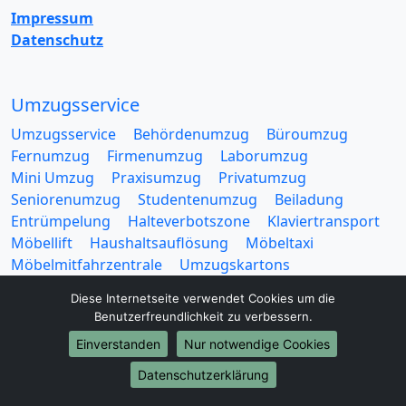
Impressum
Datenschutz
Umzugsservice
Umzugsservice
Behördenumzug
Büroumzug
Fernumzug
Firmenumzug
Laborumzug
Mini Umzug
Praxisumzug
Privatumzug
Seniorenumzug
Studentenumzug
Beiladung
Entrümpelung
Halteverbotszone
Klaviertransport
Möbellift
Haushaltsauflösung
Möbeltaxi
Möbelmitfahrzentrale
Umzugskartons
Diese Internetseite verwendet Cookies um die
Benutzerfreundlichkeit zu verbessern.
Einverstanden
Nur notwendige Cookies
Datenschutzerklärung
Europa-Umzüge