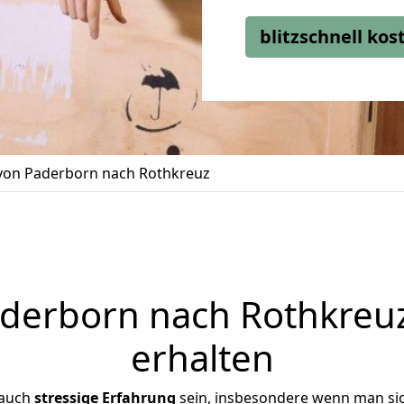
blitzschnell ko
on Paderborn nach Rothkreuz
erborn nach Rothkreuz
erhalten
 auch
stressige
Erfahrung
sein, insbesondere wenn man si