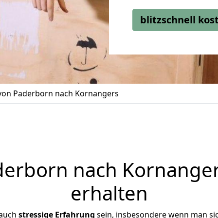
blitzschnell ko
on Paderborn nach Kornangers
erborn nach Kornangers
erhalten
 auch
stressige
Erfahrung
sein, insbesondere wenn man si