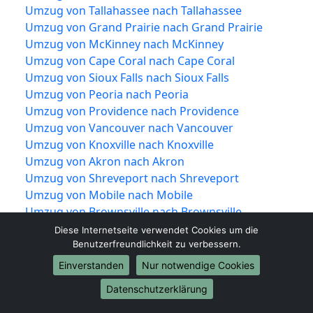
Umzug von Tallahassee nach Tallahassee
Umzug von Grand Prairie nach Grand Prairie
Umzug von McKinney nach McKinney
Umzug von Cape Coral nach Cape Coral
Umzug von Sioux Falls nach Sioux Falls
Umzug von Peoria nach Peoria
Umzug von Providence nach Providence
Umzug von Vancouver nach Vancouver
Umzug von Knoxville nach Knoxville
Umzug von Akron nach Akron
Umzug von Shreveport nach Shreveport
Umzug von Mobile nach Mobile
Umzug von Brownsville nach Brownsville
Umzug von Newport News nach Newport
Diese Internetseite verwendet Cookies um die
News
Benutzerfreundlichkeit zu verbessern.
Umzug von Fort Lauderdale nach Fort
Einverstanden
Nur notwendige Cookies
Lauderdale
Datenschutzerklärung
Umzug von Chattanooga nach Chattanooga
Umzug von Tempe nach Tempe