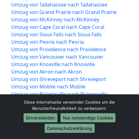
Umzug von Tallahassee nach Tallahassee
Umzug von Grand Prairie nach Grand Prairie
Umzug von McKinney nach McKinney
Umzug von Cape Coral nach Cape Coral
Umzug von Sioux Falls nach Sioux Falls
Umzug von Peoria nach Peoria
Umzug von Providence nach Providence
Umzug von Vancouver nach Vancouver
Umzug von Knoxville nach Knoxville
Umzug von Akron nach Akron
Umzug von Shreveport nach Shreveport
Umzug von Mobile nach Mobile
Umzug von Brownsville nach Brownsville
Umzug von Newport News nach Newport
Diese Internetseite verwendet Cookies um die
News
Benutzerfreundlichkeit zu verbessern.
Umzug von Fort Lauderdale nach Fort
Einverstanden
Nur notwendige Cookies
Lauderdale
Datenschutzerklärung
Umzug von Chattanooga nach Chattanooga
Umzug von Tempe nach Tempe