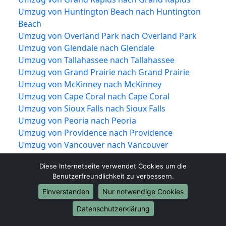
Umzug von Huntington Beach nach Huntington
Beach
Umzug von Overland Park nach Overland Park
Umzug von Glendale nach Glendale
Umzug von Tallahassee nach Tallahassee
Umzug von Grand Prairie nach Grand Prairie
Umzug von McKinney nach McKinney
Umzug von Cape Coral nach Cape Coral
Umzug von Sioux Falls nach Sioux Falls
Umzug von Peoria nach Peoria
Umzug von Providence nach Providence
Umzug von Vancouver nach Vancouver
Umzug von Knoxville nach Knoxville
Diese Internetseite verwendet Cookies um die
Umzug von Akron nach Akron
Benutzerfreundlichkeit zu verbessern.
Umzug von Shreveport nach Shreveport
Einverstanden
Nur notwendige Cookies
Umzug von Mobile nach Mobile
Umzug von Brownsville nach Brownsville
Datenschutzerklärung
Umzug von Newport News nach Newport