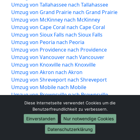
Umzug von Tallahassee nach Tallahassee
Umzug von Grand Prairie nach Grand Prairie
Umzug von McKinney nach McKinney
Umzug von Cape Coral nach Cape Coral
Umzug von Sioux Falls nach Sioux Falls
Umzug von Peoria nach Peoria
Umzug von Providence nach Providence
Umzug von Vancouver nach Vancouver
Umzug von Knoxville nach Knoxville
Umzug von Akron nach Akron
Umzug von Shreveport nach Shreveport
Umzug von Mobile nach Mobile
Umzug von Brownsville nach Brownsville
Umzug von Newport News nach Newport
Diese Internetseite verwendet Cookies um die
News
Benutzerfreundlichkeit zu verbessern.
Umzug von Fort Lauderdale nach Fort
Einverstanden
Nur notwendige Cookies
Lauderdale
Datenschutzerklärung
Umzug von Chattanooga nach Chattanooga
Umzug von Tempe nach Tempe