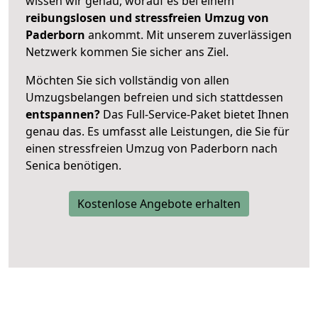
wissen wir genau, worauf es bei einem
reibungslosen und stressfreien Umzug von
Paderborn
ankommt. Mit unserem zuverlässigen
Netzwerk kommen Sie sicher ans Ziel.
Möchten Sie sich vollständig von allen
Umzugsbelangen befreien und sich stattdessen
entspannen?
Das Full-Service-Paket bietet Ihnen
genau das. Es umfasst alle Leistungen, die Sie für
einen stressfreien Umzug von Paderborn nach
Senica benötigen.
Kostenlose Angebote erhalten