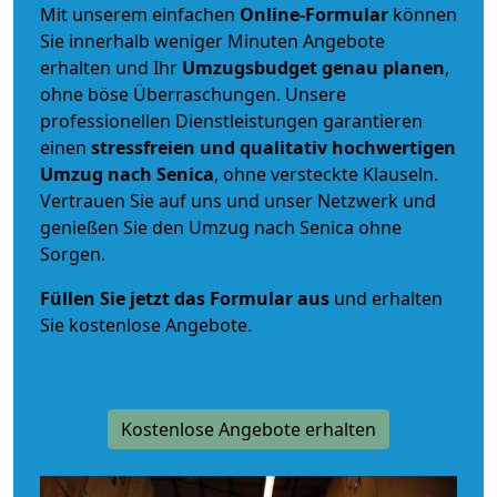
Mit unserem einfachen
Online-Formular
können
Sie innerhalb weniger Minuten Angebote
erhalten und Ihr
Umzugsbudget
genau
planen
,
ohne böse Überraschungen. Unsere
professionellen Dienstleistungen garantieren
einen
stressfreien und qualitativ hochwertigen
Umzug nach Senica
, ohne versteckte Klauseln.
Vertrauen Sie auf uns und unser Netzwerk und
genießen Sie den Umzug nach Senica ohne
Sorgen.
Füllen Sie jetzt das Formular aus
und erhalten
Sie kostenlose Angebote.
Kostenlose Angebote erhalten