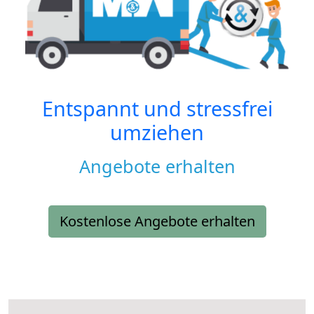
Entspannt und stressfrei
umziehen
Angebote erhalten
Kostenlose Angebote erhalten