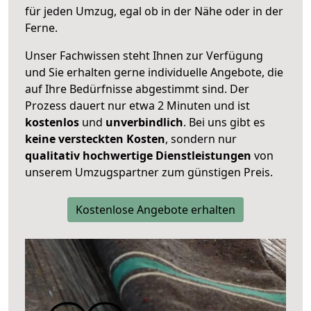
für jeden Umzug, egal ob in der Nähe oder in der
Ferne.
Unser Fachwissen steht Ihnen zur Verfügung
und Sie erhalten gerne individuelle Angebote, die
auf Ihre Bedürfnisse abgestimmt sind. Der
Prozess dauert nur etwa 2 Minuten und ist
kostenlos
und
unverbindlich
. Bei uns gibt es
keine versteckten Kosten
, sondern nur
qualitativ hochwertige Dienstleistungen
von
unserem Umzugspartner zum günstigen Preis.
Kostenlose Angebote erhalten