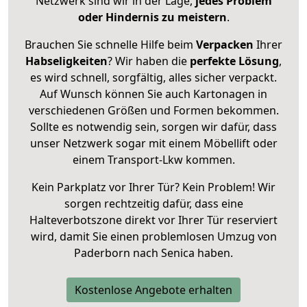
Netzwerk sind wir in der Lage,
jedes Problem
oder Hindernis zu meistern
.
Brauchen Sie schnelle Hilfe beim
Verpacken
Ihrer
Habseligkeiten
? Wir haben die
perfekte Lösung
,
es wird schnell, sorgfältig, alles sicher verpackt.
Auf Wunsch können Sie auch Kartonagen in
verschiedenen Größen und Formen bekommen.
Sollte es notwendig sein, sorgen wir dafür, dass
unser Netzwerk sogar mit einem Möbellift oder
einem Transport-Lkw kommen.
Kein Parkplatz vor Ihrer Tür? Kein Problem! Wir
sorgen rechtzeitig dafür, dass eine
Halteverbotszone direkt vor Ihrer Tür reserviert
wird, damit Sie einen problemlosen Umzug von
Paderborn nach Senica haben.
Kostenlose Angebote erhalten