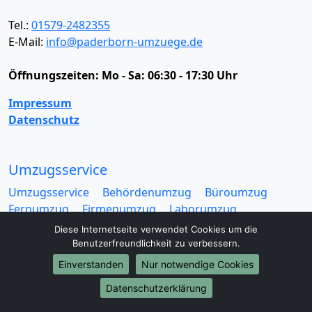
Tel.:
01579-2482355
E-Mail:
info@paderborn-umzuege.de
Öffnungszeiten:
Mo - Sa: 06:30 - 17:30 Uhr
Impressum
Datenschutz
Umzugsservice
Umzugsservice
Behördenumzug
Büroumzug
Fernumzug
Firmenumzug
Laborumzug
Mini Umzug
Praxisumzug
Privatumzug
Diese Internetseite verwendet Cookies um die
Seniorenumzug
Studentenumzug
Beiladung
Benutzerfreundlichkeit zu verbessern.
Entrümpelung
Halteverbotszone
Klaviertransport
Einverstanden
Nur notwendige Cookies
Möbellift
Haushaltsauflösung
Möbeltaxi
Datenschutzerklärung
Möbelmitfahrzentrale
Umzugskartons