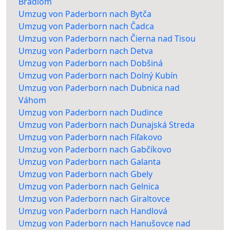
Bradlom
Umzug von Paderborn nach Bytča
Umzug von Paderborn nach Čadca
Umzug von Paderborn nach Čierna nad Tisou
Umzug von Paderborn nach Detva
Umzug von Paderborn nach Dobšiná
Umzug von Paderborn nach Dolný Kubín
Umzug von Paderborn nach Dubnica nad
Váhom
Umzug von Paderborn nach Dudince
Umzug von Paderborn nach Dunajská Streda
Umzug von Paderborn nach Fiľakovo
Umzug von Paderborn nach Gabčíkovo
Umzug von Paderborn nach Galanta
Umzug von Paderborn nach Gbely
Umzug von Paderborn nach Gelnica
Umzug von Paderborn nach Giraltovce
Umzug von Paderborn nach Handlová
Umzug von Paderborn nach Hanušovce nad