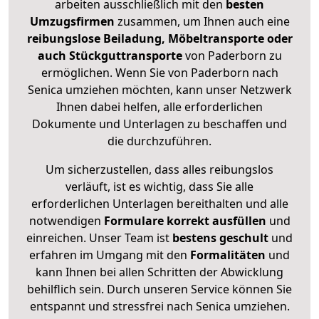
arbeiten ausschließlich mit den
besten
Umzugsfirmen
zusammen, um Ihnen auch eine
reibungslose Beiladung, Möbeltransporte oder
auch Stückguttransporte
von Paderborn zu
ermöglichen. Wenn Sie von Paderborn nach
Senica umziehen möchten, kann unser Netzwerk
Ihnen dabei helfen, alle erforderlichen
Dokumente und Unterlagen zu beschaffen und
die durchzuführen.
Um sicherzustellen, dass alles reibungslos
verläuft, ist es wichtig, dass Sie alle
erforderlichen Unterlagen bereithalten und alle
notwendigen
Formulare
korrekt
ausfüllen
und
einreichen. Unser Team ist
bestens geschult
und
erfahren im Umgang mit den
Formalitäten
und
kann Ihnen bei allen Schritten der Abwicklung
behilflich sein. Durch unseren Service können Sie
entspannt und stressfrei nach Senica umziehen.