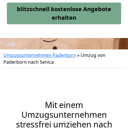
blitzschnell kostenlose Angebote
erhalten
Umzugsunternehmen Paderborn
»
Umzug von
Paderborn nach Senica
Mit einem
Umzugsunternehmen
stressfrei umziehen nach