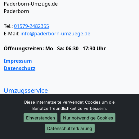
Paderborn-Umzüge.de
Paderborn
Tel.:
01579-2482355
E-Mail:
info@paderborn-umzuege.de
Öffnungszeiten:
Mo - Sa: 06:30 - 17:30 Uhr
Impressum
Datenschutz
Umzugsservice
Umzugsservice
Behördenumzug
Büroumzug
Diese Internetseite verwendet Cookies um die
Fernumzug
Firmenumzug
Laborumzug
Benutzerfreundlichkeit zu verbessern.
Mini Umzug
Praxisumzug
Privatumzug
Einverstanden
Nur notwendige Cookies
Seniorenumzug
Studentenumzug
Beiladung
Datenschutzerklärung
Entrümpelung
Halteverbotszone
Klaviertransport
Möbellift
Haushaltsauflösung
Möbeltaxi