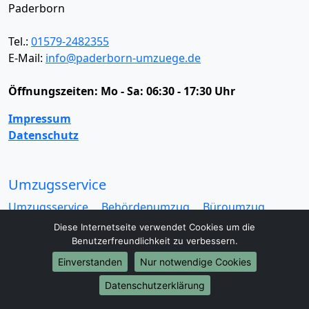
Paderborn
Tel.:
01579-2482355
E-Mail:
info@paderborn-umzuege.de
Öffnungszeiten:
Mo - Sa: 06:30 - 17:30 Uhr
Impressum
Datenschutz
Umzugsservice
Umzugsservice
Behördenumzug
Büroumzug
Fernumzug
Firmenumzug
Laborumzug
Diese Internetseite verwendet Cookies um die
Mini Umzug
Praxisumzug
Privatumzug
Benutzerfreundlichkeit zu verbessern.
Seniorenumzug
Studentenumzug
Beiladung
Einverstanden
Nur notwendige Cookies
Entrümpelung
Halteverbotszone
Klaviertransport
Datenschutzerklärung
Möbellift
Haushaltsauflösung
Möbeltaxi
Möbelmitfahrzentrale
Umzugskartons