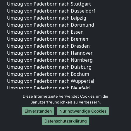
Umzug von Paderborn nach Stuttgart
Umzug von Paderborn nach Düsseldorf
Umzug von Paderborn nach Leipzig
Umzug von Paderborn nach Dortmund
Umzug von Paderborn nach Essen
Umzug von Paderborn nach Bremen
Umzug von Paderborn nach Dresden
Umzug von Paderborn nach Hannover
Umzug von Paderborn nach Nürnberg
Umzug von Paderborn nach Duisburg
Umzug von Paderborn nach Bochum
Umzug von Paderborn nach Wuppertal
Umzug von Paderborn nach Bielefeld
Umzug von Paderborn nach Bonn
Diese Internetseite verwendet Cookies um die
Umzug von Paderborn nach Münster
Benutzerfreundlichkeit zu verbessern.
Einverstanden
Nur notwendige Cookies
Internationale-Umzüge
Datenschutzerklärung
Umzug von Paderborn nach Brasilien
Umzug von Paderborn nach Brunei Darussalam