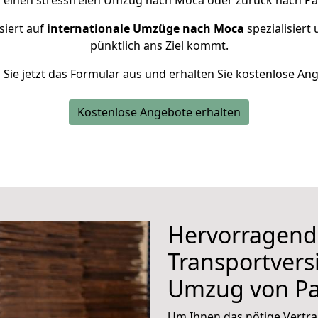
r einen stressfreien Umzug nach Moca oder zurück nach Pa
siert auf
internationale Umzüge nach Moca
spezialisiert 
pünktlich ans Ziel kommt.
n Sie jetzt das Formular aus und erhalten Sie kostenlose An
Kostenlose Angebote erhalten
Hervorragend
Transportvers
Umzug von P
Um Ihnen das nötige Vertra