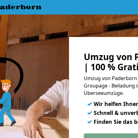
aderborn
Umzug von 
| 100 % Gra
Umzug von Paderborn n
Groupage - Beiladung i
Überseeumzüge.
✓
Wir helfen Ihne
✓
Schnell & unverb
✓
Finden Sie das 