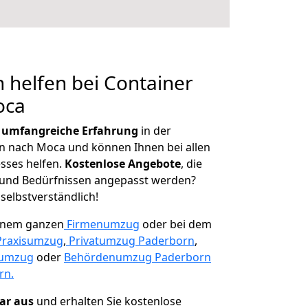
 helfen bei Container
oca
r
umfangreiche Erfahrung
in der
 nach Moca und können Ihnen bei allen
sses helfen.
K
ostenlose Angebote
, die
und Bedürfnissen angepasst werden?
 selbstverständlich!
einem ganzen
Firmenumzug
oder bei dem
Praxisumzug
,
Privatumzug Paderborn
,
numzug
oder
Behördenumzug Paderborn
rn.
lar aus
und erhalten Sie kostenlose