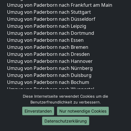
Umzug von Paderborn nach Frankfurt am Main
Umzug von Paderborn nach Stuttgart
Umzug von Paderborn nach Düsseldorf
Umzug von Paderborn nach Leipzig
Umzug von Paderborn nach Dortmund
Umzug von Paderborn nach Essen
Umzug von Paderborn nach Bremen
Umzug von Paderborn nach Dresden
Umzug von Paderborn nach Hannover
Umzug von Paderborn nach Nürnberg
Umzug von Paderborn nach Duisburg
Umzug von Paderborn nach Bochum
Umzug von Paderborn nach Wuppertal
Umzug von Paderborn nach Bielefeld
Diese Internetseite verwendet Cookies um die
Benutzerfreundlichkeit zu verbessern.
Umzug von Paderborn nach Bonn
Umzug von Paderborn nach Münster
Einverstanden
Nur notwendige Cookies
Internationale-Umzüge
Datenschutzerklärung