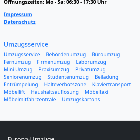
Öffnungszeiten:
Mo - Sa: 06:30 - 17:30 Uhr
Impressum
Datenschutz
Umzugsservice
Umzugsservice
Behördenumzug
Büroumzug
Fernumzug
Firmenumzug
Laborumzug
Mini Umzug
Praxisumzug
Privatumzug
Seniorenumzug
Studentenumzug
Beiladung
Entrümpelung
Halteverbotszone
Klaviertransport
Möbellift
Haushaltsauflösung
Möbeltaxi
Möbelmitfahrzentrale
Umzugskartons
Europa-Umzüge