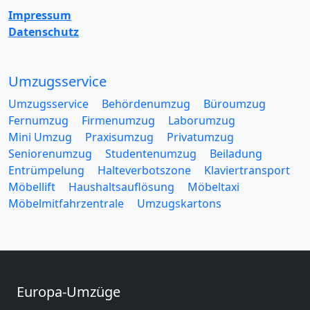
Impressum
Datenschutz
Umzugsservice
Umzugsservice
Behördenumzug
Büroumzug
Fernumzug
Firmenumzug
Laborumzug
Mini Umzug
Praxisumzug
Privatumzug
Seniorenumzug
Studentenumzug
Beiladung
Entrümpelung
Halteverbotszone
Klaviertransport
Möbellift
Haushaltsauflösung
Möbeltaxi
Möbelmitfahrzentrale
Umzugskartons
Europa-Umzüge