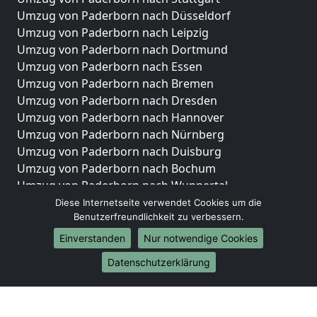
Umzug von Paderborn nach Düsseldorf
Umzug von Paderborn nach Leipzig
Umzug von Paderborn nach Dortmund
Umzug von Paderborn nach Essen
Umzug von Paderborn nach Bremen
Umzug von Paderborn nach Dresden
Umzug von Paderborn nach Hannover
Umzug von Paderborn nach Nürnberg
Umzug von Paderborn nach Duisburg
Umzug von Paderborn nach Bochum
Umzug von Paderborn nach Wuppertal
Umzug von Paderborn nach Bielefeld
Diese Internetseite verwendet Cookies um die
Benutzerfreundlichkeit zu verbessern.
Umzug von Paderborn nach Bonn
Umzug von Paderborn nach Münster
Einverstanden
Nur notwendige Cookies
Internationale-Umzüge
Datenschutzerklärung
Umzug von Paderborn nach Brasilien
Umzug von Paderborn nach Brunei Darussalam