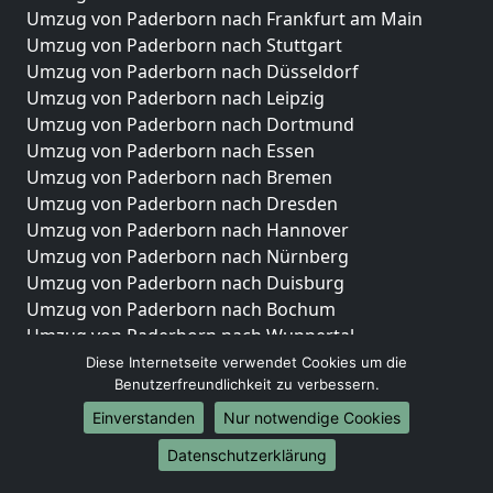
Umzug von Paderborn nach Frankfurt am Main
Umzug von Paderborn nach Stuttgart
Umzug von Paderborn nach Düsseldorf
Umzug von Paderborn nach Leipzig
Umzug von Paderborn nach Dortmund
Umzug von Paderborn nach Essen
Umzug von Paderborn nach Bremen
Umzug von Paderborn nach Dresden
Umzug von Paderborn nach Hannover
Umzug von Paderborn nach Nürnberg
Umzug von Paderborn nach Duisburg
Umzug von Paderborn nach Bochum
Umzug von Paderborn nach Wuppertal
Umzug von Paderborn nach Bielefeld
Diese Internetseite verwendet Cookies um die
Benutzerfreundlichkeit zu verbessern.
Umzug von Paderborn nach Bonn
Umzug von Paderborn nach Münster
Einverstanden
Nur notwendige Cookies
Internationale-Umzüge
Datenschutzerklärung