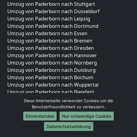
Umzug von Paderborn nach Stuttgart
Umzug von Paderborn nach Düsseldorf
Umzug von Paderborn nach Leipzig
Umzug von Paderborn nach Dortmund
Umzug von Paderborn nach Essen
Umzug von Paderborn nach Bremen
Umzug von Paderborn nach Dresden
Umzug von Paderborn nach Hannover
Umzug von Paderborn nach Nürnberg
Umzug von Paderborn nach Duisburg
Umzug von Paderborn nach Bochum
Umzug von Paderborn nach Wuppertal
Umzug von Paderborn nach Bielefeld
Umzug von Paderborn nach Bonn
Diese Internetseite verwendet Cookies um die
Umzug von Paderborn nach Münster
Benutzerfreundlichkeit zu verbessern.
Einverstanden
Nur notwendige Cookies
Internationale-Umzüge
Datenschutzerklärung
Umzug von Paderborn nach Brasilien
Umzug von Paderborn nach Brunei Darussalam