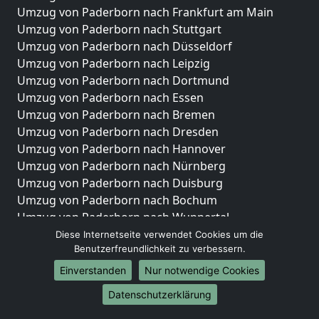
Umzug von Paderborn nach Frankfurt am Main
Umzug von Paderborn nach Stuttgart
Umzug von Paderborn nach Düsseldorf
Umzug von Paderborn nach Leipzig
Umzug von Paderborn nach Dortmund
Umzug von Paderborn nach Essen
Umzug von Paderborn nach Bremen
Umzug von Paderborn nach Dresden
Umzug von Paderborn nach Hannover
Umzug von Paderborn nach Nürnberg
Umzug von Paderborn nach Duisburg
Umzug von Paderborn nach Bochum
Umzug von Paderborn nach Wuppertal
Umzug von Paderborn nach Bielefeld
Diese Internetseite verwendet Cookies um die
Benutzerfreundlichkeit zu verbessern.
Umzug von Paderborn nach Bonn
Umzug von Paderborn nach Münster
Einverstanden
Nur notwendige Cookies
Internationale-Umzüge
Datenschutzerklärung