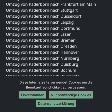
Umzug von Paderborn nach Frankfurt am Main
Umzug von Paderborn nach Stuttgart
Umzug von Paderborn nach Düsseldorf
Umzug von Paderborn nach Leipzig
Umzug von Paderborn nach Dortmund
Umzug von Paderborn nach Essen
Umzug von Paderborn nach Bremen
Umzug von Paderborn nach Dresden
Umzug von Paderborn nach Hannover
Umzug von Paderborn nach Nürnberg
Umzug von Paderborn nach Duisburg
Umzug von Paderborn nach Bochum
Umzug von Paderborn nach Wuppertal
Umzug von Paderborn nach Bielefeld
Diese Internetseite verwendet Cookies um die
Benutzerfreundlichkeit zu verbessern.
Umzug von Paderborn nach Bonn
Umzug von Paderborn nach Münster
Einverstanden
Nur notwendige Cookies
Internationale-Umzüge
Datenschutzerklärung