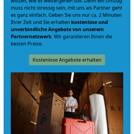
wissen, wie es weitergehen soll. Denn ein Umzug
muss nicht stressig sein, mit uns als Partner geht
es ganz einfach. Geben Sie uns nur ca. 2 Minuten
Ihrer Zeit und Sie erhalten
kostenlose und
unverbindliche
Angebote von unserem
Partnernetzwerk
. Wir garantieren Ihnen die
besten Preise.
Kostenlose Angebote erhalten