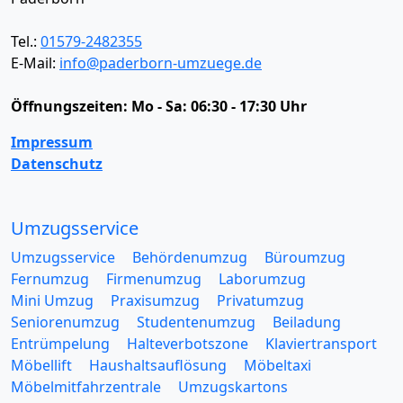
Tel.:
01579-2482355
E-Mail:
info@paderborn-umzuege.de
Öffnungszeiten:
Mo - Sa: 06:30 - 17:30 Uhr
Impressum
Datenschutz
Umzugsservice
Umzugsservice
Behördenumzug
Büroumzug
Fernumzug
Firmenumzug
Laborumzug
Mini Umzug
Praxisumzug
Privatumzug
Seniorenumzug
Studentenumzug
Beiladung
Entrümpelung
Halteverbotszone
Klaviertransport
Möbellift
Haushaltsauflösung
Möbeltaxi
Möbelmitfahrzentrale
Umzugskartons