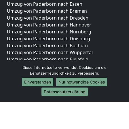
Umzug von Paderborn nach Essen
Umzug von Paderborn nach Bremen
Umzug von Paderborn nach Dresden
Umzug von Paderborn nach Hannover
Umzug von Paderborn nach Nürnberg
Umzug von Paderborn nach Duisburg
Umzug von Paderborn nach Bochum
Umzug von Paderborn nach Wuppertal
Umzug von Paderborn nach Bielefeld
Umzug von Paderborn nach Bonn
Diese Internetseite verwendet Cookies um die
Umzug von Paderborn nach Münster
Benutzerfreundlichkeit zu verbessern.
Einverstanden
Nur notwendige Cookies
Internationale-Umzüge
Datenschutzerklärung
Umzug von Paderborn nach Brasilien
Umzug von Paderborn nach Brunei Darussalam
Umzug von Paderborn nach Burkina Faso
Umzug von Paderborn nach Burundi
Umzug von Paderborn nach Chile
Umzug von Paderborn nach China