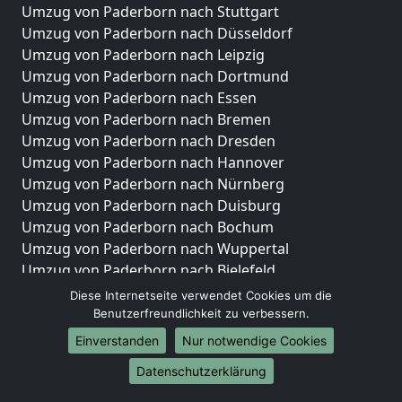
Umzug von Paderborn nach Stuttgart
Umzug von Paderborn nach Düsseldorf
Umzug von Paderborn nach Leipzig
Umzug von Paderborn nach Dortmund
Umzug von Paderborn nach Essen
Umzug von Paderborn nach Bremen
Umzug von Paderborn nach Dresden
Umzug von Paderborn nach Hannover
Umzug von Paderborn nach Nürnberg
Umzug von Paderborn nach Duisburg
Umzug von Paderborn nach Bochum
Umzug von Paderborn nach Wuppertal
Umzug von Paderborn nach Bielefeld
Umzug von Paderborn nach Bonn
Diese Internetseite verwendet Cookies um die
Umzug von Paderborn nach Münster
Benutzerfreundlichkeit zu verbessern.
Einverstanden
Nur notwendige Cookies
Internationale-Umzüge
Datenschutzerklärung
Umzug von Paderborn nach Brasilien
Umzug von Paderborn nach Brunei Darussalam