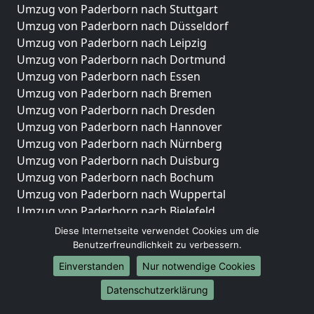
Umzug von Paderborn nach Stuttgart
Umzug von Paderborn nach Düsseldorf
Umzug von Paderborn nach Leipzig
Umzug von Paderborn nach Dortmund
Umzug von Paderborn nach Essen
Umzug von Paderborn nach Bremen
Umzug von Paderborn nach Dresden
Umzug von Paderborn nach Hannover
Umzug von Paderborn nach Nürnberg
Umzug von Paderborn nach Duisburg
Umzug von Paderborn nach Bochum
Umzug von Paderborn nach Wuppertal
Umzug von Paderborn nach Bielefeld
Umzug von Paderborn nach Bonn
Diese Internetseite verwendet Cookies um die
Umzug von Paderborn nach Münster
Benutzerfreundlichkeit zu verbessern.
Einverstanden
Nur notwendige Cookies
Internationale-Umzüge
Datenschutzerklärung
Umzug von Paderborn nach Brasilien
Umzug von Paderborn nach Brunei Darussalam