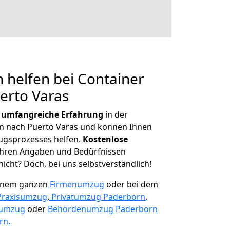
 helfen bei Container
erto Varas
r
umfangreiche Erfahrung
in der
 nach Puerto Varas und können Ihnen
ugsprozesses helfen.
K
ostenlose
 Ihren Angaben und Bedürfnissen
icht? Doch, bei uns selbstverständlich!
einem ganzen
Firmenumzug
oder bei dem
Praxisumzug
,
Privatumzug Paderborn
,
numzug
oder
Behördenumzug Paderborn
rn.