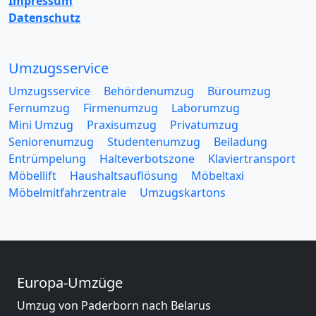
Impressum
Datenschutz
Umzugsservice
Umzugsservice
Behördenumzug
Büroumzug
Fernumzug
Firmenumzug
Laborumzug
Mini Umzug
Praxisumzug
Privatumzug
Seniorenumzug
Studentenumzug
Beiladung
Entrümpelung
Halteverbotszone
Klaviertransport
Möbellift
Haushaltsauflösung
Möbeltaxi
Möbelmitfahrzentrale
Umzugskartons
Europa-Umzüge
Umzug von Paderborn nach Belarus