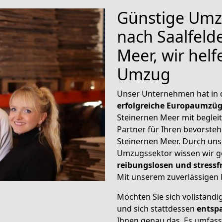
Günstige Umz
nach Saalfeld
Meer, wir helf
Umzug
Unser Unternehmen hat in
erfolgreiche Europaumzü
Steinernen Meer mit begleit
Partner für Ihren bevorst
Steinernen Meer. Durch un
Umzugssektor wissen wir g
reibungslosen und stress
Mit unserem zuverlässigen 
Möchten Sie sich vollständ
und sich stattdessen
entsp
Ihnen genau das. Es umfasst 