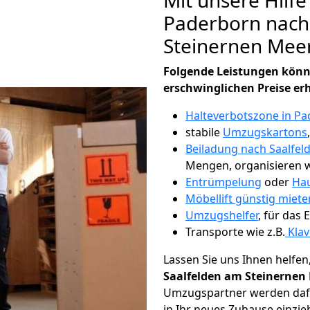
Mit unsere Hilfe
Paderborn nach
Steinernen Mee
Folgende Leistungen könn
erschwinglichen Preise er
Halteverbotszone in P
stabile
Umzugskartons
Beiladung nach Saalfel
Mengen, organisieren wi
Entrümpelung
oder
Hau
Möbellift günstig miet
Umzugshelfer
, für das
Transporte wie z.B.
Klav
Lassen Sie uns Ihnen helfen
Saalfelden am Steinernen 
Umzugspartner werden dafü
in Ihr neues Zuhause einzi