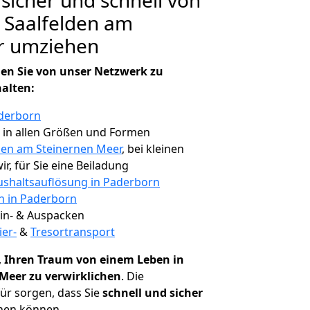
 sicher und schnell von
 Saalfelden am
r umziehen
en Sie von unser Netzwerk zu
halten:
aderborn
, in allen Größen und Formen
den am Steinernen Meer
, bei kleinen
r, für Sie eine Beiladung
shaltsauflösung in Paderborn
en in Paderborn
 Ein- & Auspacken
ier-
&
Tresortransport
,
Ihren Traum von einem Leben in
Meer zu verwirklichen
. Die
r sorgen, dass Sie
schnell und sicher
ehen können.