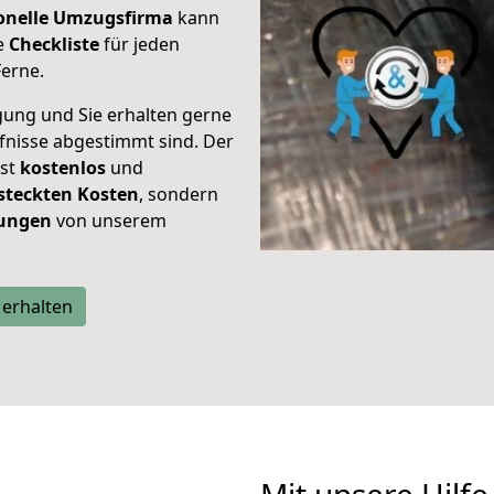
ionelle Umzugsfirma
kann
de
Checkliste
für jeden
Ferne.
gung und Sie erhalten gerne
rfnisse abgestimmt sind. Der
ist
kostenlos
und
steckten Kosten
, sondern
tungen
von unserem
 erhalten