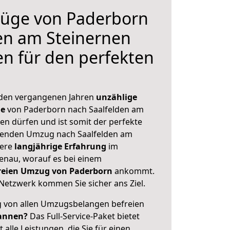
üge von Paderborn
en am Steinernen
en für den perfekten
 den vergangenen Jahren
unzählige
ge
von Paderborn nach Saalfelden am
en dürfen und ist somit der perfekte
ehenden Umzug nach Saalfelden am
sere
langjährige Erfahrung
im
enau, worauf es bei einem
freien Umzug von Paderborn
ankommt.
Netzwerk kommen Sie sicher ans Ziel.
ig von allen Umzugsbelangen befreien
annen?
Das Full-Service-Paket bietet
alle Leistungen, die Sie für einen