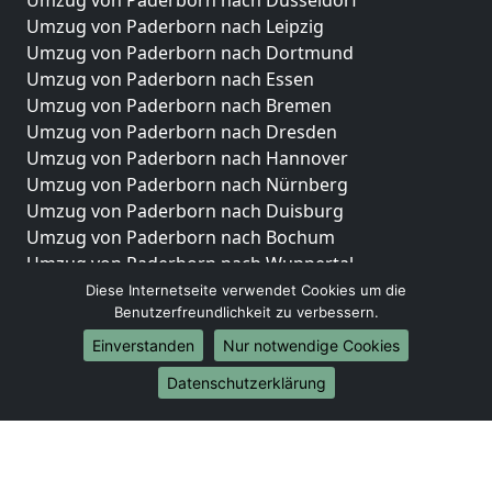
Umzug von Paderborn nach Düsseldorf
Umzug von Paderborn nach Leipzig
Umzug von Paderborn nach Dortmund
Umzug von Paderborn nach Essen
Umzug von Paderborn nach Bremen
Umzug von Paderborn nach Dresden
Umzug von Paderborn nach Hannover
Umzug von Paderborn nach Nürnberg
Umzug von Paderborn nach Duisburg
Umzug von Paderborn nach Bochum
Umzug von Paderborn nach Wuppertal
Umzug von Paderborn nach Bielefeld
Diese Internetseite verwendet Cookies um die
Benutzerfreundlichkeit zu verbessern.
Umzug von Paderborn nach Bonn
Umzug von Paderborn nach Münster
Einverstanden
Nur notwendige Cookies
Internationale-Umzüge
Datenschutzerklärung
Umzug von Paderborn nach Brasilien
Umzug von Paderborn nach Brunei Darussalam
Umzug von Paderborn nach Burkina Faso