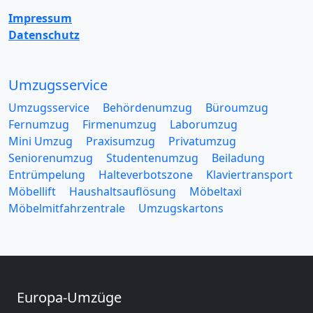
Impressum
Datenschutz
Umzugsservice
Umzugsservice
Behördenumzug
Büroumzug
Fernumzug
Firmenumzug
Laborumzug
Mini Umzug
Praxisumzug
Privatumzug
Seniorenumzug
Studentenumzug
Beiladung
Entrümpelung
Halteverbotszone
Klaviertransport
Möbellift
Haushaltsauflösung
Möbeltaxi
Möbelmitfahrzentrale
Umzugskartons
Europa-Umzüge