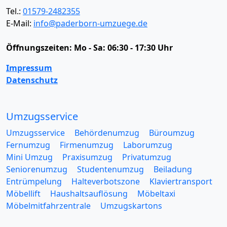
Tel.:
01579-2482355
E-Mail:
info@paderborn-umzuege.de
Öffnungszeiten:
Mo - Sa: 06:30 - 17:30 Uhr
Impressum
Datenschutz
Umzugsservice
Umzugsservice
Behördenumzug
Büroumzug
Fernumzug
Firmenumzug
Laborumzug
Mini Umzug
Praxisumzug
Privatumzug
Seniorenumzug
Studentenumzug
Beiladung
Entrümpelung
Halteverbotszone
Klaviertransport
Möbellift
Haushaltsauflösung
Möbeltaxi
Möbelmitfahrzentrale
Umzugskartons