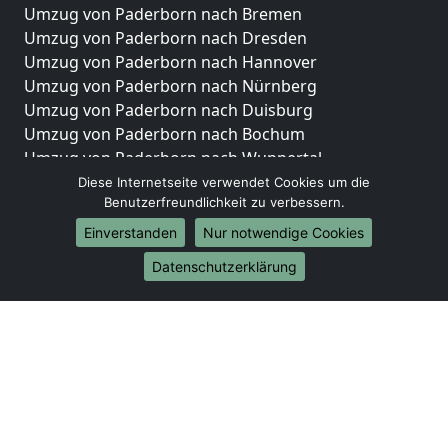
Umzug von Paderborn nach Bremen
Umzug von Paderborn nach Dresden
Umzug von Paderborn nach Hannover
Umzug von Paderborn nach Nürnberg
Umzug von Paderborn nach Duisburg
Umzug von Paderborn nach Bochum
Umzug von Paderborn nach Wuppertal
Umzug von Paderborn nach Bielefeld
Diese Internetseite verwendet Cookies um die
Benutzerfreundlichkeit zu verbessern.
Umzug von Paderborn nach Bonn
Umzug von Paderborn nach Münster
Einverstanden
Nur notwendige Cookies
Internationale-Umzüge
Datenschutzerklärung
Umzug von Paderborn nach Brasilien
Umzug von Paderborn nach Brunei Darussalam
Umzug von Paderborn nach Burkina Faso
Umzug von Paderborn nach Burundi
Umzug von Paderborn nach Chile
Umzug von Paderborn nach China
Umzug von Paderborn nach Cookinseln