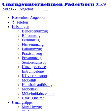
Umzugsunternehmen Paderborn
01579-
2482355
Angebot
Kostenlose Angebote
✆ Telefon
Leistungen
Behördenumzug
Büroumzug
Fernumzug
Firmenumzug
Laborumzug
Praxisumzug
Privatumzug
Seniorenumzug
Umzugsservice
Entrümpelung
Klaviertransport
Möbellift
Haushaltsauflösung
Möbeltaxi
Möbelmitfahrzentrale
Umzugshelfer
Umzugstipps
Mini Umzug