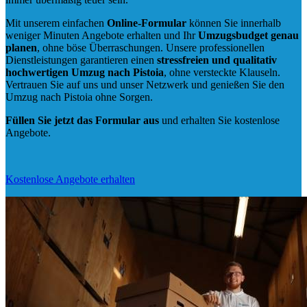
Mit unserem einfachen
Online-Formular
können Sie innerhalb
weniger Minuten Angebote erhalten und Ihr
Umzugsbudget
genau
planen
, ohne böse Überraschungen. Unsere professionellen
Dienstleistungen garantieren einen
stressfreien und qualitativ
hochwertigen Umzug nach Pistoia
, ohne versteckte Klauseln.
Vertrauen Sie auf uns und unser Netzwerk und genießen Sie den
Umzug nach Pistoia ohne Sorgen.
Füllen Sie jetzt das Formular aus
und erhalten Sie kostenlose
Angebote.
Kostenlose Angebote erhalten