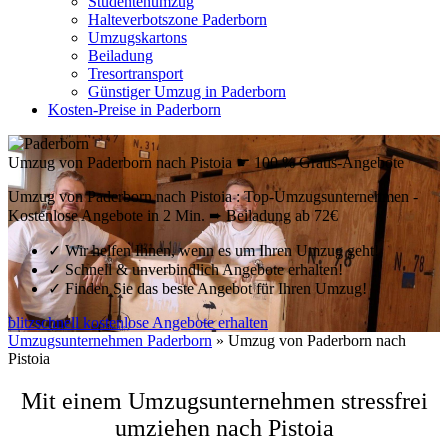
Studentenumzug
Halteverbotszone Paderborn
Umzugskartons
Beiladung
Tresortransport
Günstiger Umzug in Paderborn
Kosten-Preise in Paderborn
Umzug von Paderborn nach Pistoia ☛ 100 % Gratis-Angebote
Umzug von Paderborn nach Pistoia : Top-Umzugsunternehmen -
Kostenlose Angebote in 2 Min. ➨ Beiladung ab 72€
✓
Wir helfen Ihnen, wenn es um Ihren Umzug geht!
✓
Schnell & unverbindlich Angebote erhalten!
✓
Finden Sie das beste Angebot für Ihren Umzug!
blitzschnell kostenlose Angebote erhalten
Umzugsunternehmen Paderborn
»
Umzug von Paderborn nach
Pistoia
Mit einem Umzugsunternehmen stressfrei
umziehen nach Pistoia