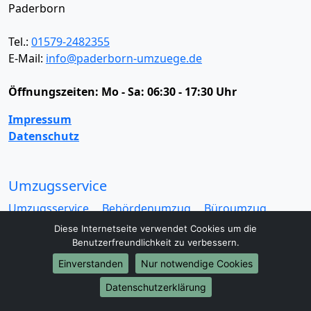
Paderborn
Tel.:
01579-2482355
E-Mail:
info@paderborn-umzuege.de
Öffnungszeiten:
Mo - Sa: 06:30 - 17:30 Uhr
Impressum
Datenschutz
Umzugsservice
Umzugsservice
Behördenumzug
Büroumzug
Fernumzug
Firmenumzug
Laborumzug
Diese Internetseite verwendet Cookies um die
Mini Umzug
Praxisumzug
Privatumzug
Benutzerfreundlichkeit zu verbessern.
Seniorenumzug
Studentenumzug
Beiladung
Einverstanden
Nur notwendige Cookies
Entrümpelung
Halteverbotszone
Klaviertransport
Datenschutzerklärung
Möbellift
Haushaltsauflösung
Möbeltaxi
Möbelmitfahrzentrale
Umzugskartons