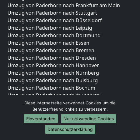
Umzug von Paderborn nach Frankfurt am Main
Umzug von Paderborn nach Stuttgart
Umzug von Paderborn nach Düsseldorf
Umzug von Paderborn nach Leipzig
Umzug von Paderborn nach Dortmund
Umzug von Paderborn nach Essen
Umzug von Paderborn nach Bremen
Umzug von Paderborn nach Dresden
Umzug von Paderborn nach Hannover
Umzug von Paderborn nach Nürnberg
Umzug von Paderborn nach Duisburg
Umzug von Paderborn nach Bochum
Umzug von Paderborn nach Wuppertal
Umzug von Paderborn nach Bielefeld
Diese Internetseite verwendet Cookies um die
Benutzerfreundlichkeit zu verbessern.
Umzug von Paderborn nach Bonn
Umzug von Paderborn nach Münster
Einverstanden
Nur notwendige Cookies
Internationale-Umzüge
Datenschutzerklärung