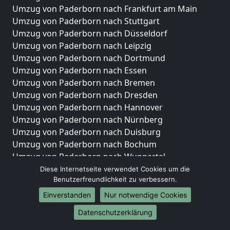
Umzug von Paderborn nach Frankfurt am Main
Umzug von Paderborn nach Stuttgart
Umzug von Paderborn nach Düsseldorf
Umzug von Paderborn nach Leipzig
Umzug von Paderborn nach Dortmund
Umzug von Paderborn nach Essen
Umzug von Paderborn nach Bremen
Umzug von Paderborn nach Dresden
Umzug von Paderborn nach Hannover
Umzug von Paderborn nach Nürnberg
Umzug von Paderborn nach Duisburg
Umzug von Paderborn nach Bochum
Umzug von Paderborn nach Wuppertal
Umzug von Paderborn nach Bielefeld
Diese Internetseite verwendet Cookies um die
Benutzerfreundlichkeit zu verbessern.
Umzug von Paderborn nach Bonn
Umzug von Paderborn nach Münster
Einverstanden
Nur notwendige Cookies
Internationale-Umzüge
Datenschutzerklärung