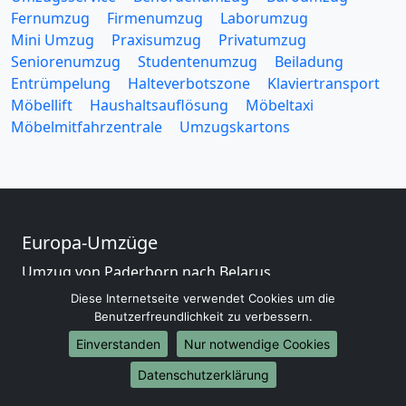
Fernumzug
Firmenumzug
Laborumzug
Mini Umzug
Praxisumzug
Privatumzug
Seniorenumzug
Studentenumzug
Beiladung
Entrümpelung
Halteverbotszone
Klaviertransport
Möbellift
Haushaltsauflösung
Möbeltaxi
Möbelmitfahrzentrale
Umzugskartons
Europa-Umzüge
Umzug von Paderborn nach Belarus
Umzug von Paderborn nach Belgien
Diese Internetseite verwendet Cookies um die
Umzug von Paderborn nach Bulgarien
Benutzerfreundlichkeit zu verbessern.
Umzug von Paderborn nach Dänemark
Einverstanden
Nur notwendige Cookies
Umzug von Paderborn nach England
Datenschutzerklärung
Umzug von Paderborn nach Portugal
Umzug von Paderborn nach Bosnien