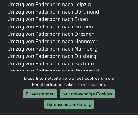
Umzug von Paderborn nach Leipzig
Umzug von Paderborn nach Dortmund
Umzug von Paderborn nach Essen
Umzug von Paderborn nach Bremen
Umzug von Paderborn nach Dresden
Umzug von Paderborn nach Hannover
Umzug von Paderborn nach Nürnberg
Umzug von Paderborn nach Duisburg
Umzug von Paderborn nach Bochum
Umzug von Paderborn nach Wuppertal
Umzug von Paderborn nach Bielefeld
Diese Internetseite verwendet Cookies um die
Benutzerfreundlichkeit zu verbessern.
Umzug von Paderborn nach Bonn
Umzug von Paderborn nach Münster
Einverstanden
Nur notwendige Cookies
Internationale-Umzüge
Datenschutzerklärung
Umzug von Paderborn nach Brasilien
Umzug von Paderborn nach Brunei Darussalam
Umzug von Paderborn nach Burkina Faso
Umzug von Paderborn nach Burundi