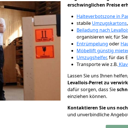
erschwinglichen Preise er
Halteverbotszone in P
stabile
Umzugskartons
Beiladung nach Levalloi
organisieren wir, für Si
Entrümpelung
oder
Hau
Möbellift günstig miet
Umzugshelfer
, für das
Transporte wie z.B.
Klav
Lassen Sie uns Ihnen helfen
Levallois-Perret zu verwir
dafür sorgen, dass Sie
schn
einziehen können.
Kontaktieren Sie uns noc
und unverbindliche Angebot