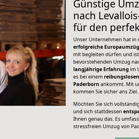
Günstige Umz
nach Levallois
für den perf
Unser Unternehmen hat in
erfolgreiche Europaumzü
mit begleiten dürfen und ist
bevorstehenden Umzug nach
langjährige Erfahrung
im 
es bei einem
reibungslosen
Paderborn
ankommt. Mit u
kommen Sie sicher ans Ziel.
Möchten Sie sich vollständ
und sich stattdessen
entsp
Ihnen genau das. Es umfasst 
stressfreien Umzug von Pad