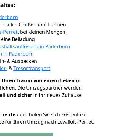
halten:
aderborn
, in allen Größen und Formen
s-Perret
, bei kleinen Mengen,
e eine Beiladung
shaltsauflösung in Paderborn
en in Paderborn
 Ein- & Auspacken
ier-
&
Tresortransport
,
Ihren Traum von einem Leben in
klichen
. Die Umzugspartner werden
ell und sicher
in Ihr neues Zuhause
h heute
oder holen Sie sich kostenlose
e für Ihren Umzug nach Levallois-Perret.