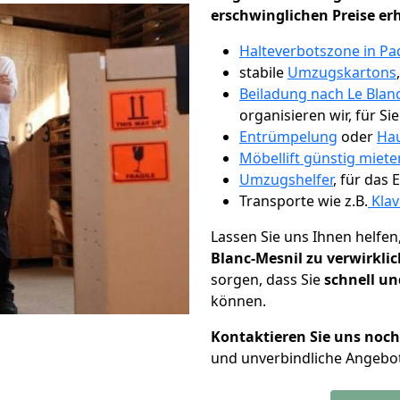
erschwinglichen Preise er
Halteverbotszone in P
stabile
Umzugskartons
Beiladung nach Le Blan
organisieren wir, für Si
Entrümpelung
oder
Hau
Möbellift günstig miet
Umzugshelfer
, für das
Transporte wie z.B.
Klav
Lassen Sie uns Ihnen helfen
Blanc-Mesnil zu verwirkli
sorgen, dass Sie
schnell un
können.
Kontaktieren Sie uns noc
und unverbindliche Angebot