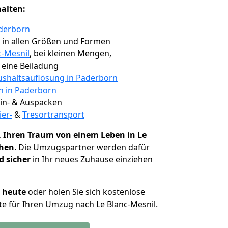
halten:
aderborn
, in allen Größen und Formen
c-Mesnil
, bei kleinen Mengen,
e eine Beiladung
shaltsauflösung in Paderborn
en in Paderborn
 Ein- & Auspacken
ier-
&
Tresortransport
,
Ihren Traum von einem Leben in Le
chen
. Die Umzugspartner werden dafür
d sicher
in Ihr neues Zuhause einziehen
h heute
oder holen Sie sich kostenlose
e für Ihren Umzug nach Le Blanc-Mesnil.