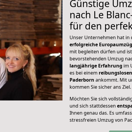
Günstige Umz
nach Le Blanc-
für den perf
Unser Unternehmen hat in
erfolgreiche Europaumzü
mit begleiten dürfen und ist
bevorstehenden Umzug nach
langjährige Erfahrung
im 
es bei einem
reibungslosen
Paderborn
ankommt. Mit u
kommen Sie sicher ans Ziel.
Möchten Sie sich vollständ
und sich stattdessen
entsp
Ihnen genau das. Es umfasst 
stressfreien Umzug von Pad